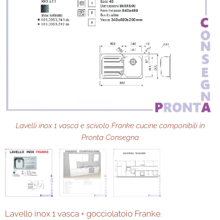
Esempio composizione cucina componibile in Pronta Consegna
Lavelli inox 1 vasca e scivolo Franke cucine componibili in
Schema misure cucina componibile in Pronta Consegna
Pronta Consegna
Lavello inox 1 vasca + gocciolatoio Franke.