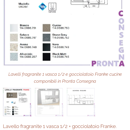
Esempio composizione cucina componibile in Pronta Consegna
Lavelli fragranite 1 vasca 1/2 e gocciolatoio Franke cucine
Schema misure cucina componibile in Pronta Consegna
componibili in Pronta Consegna
Lavello fragranite 1 vasca 1/2 + gocciolatoio Franke.