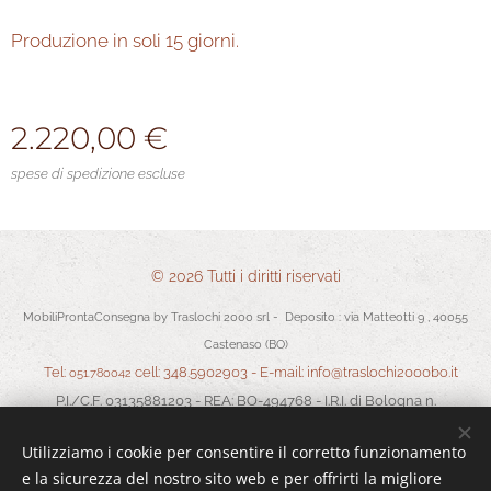
Produzione in soli 15 giorni.
2.220,00
€
spese di spedizione escluse
© 2026 Tutti i diritti riservati
MobiliProntaConsegna by Traslochi 2000 srl - Deposito : via Matteotti 9 , 40055
Castenaso (BO)
Tel:
cell: 348.5902903 - E-mail: info@traslochi2000bo.it
051.780042
P.I./C.F. 03135881203 - REA: BO-494768 - I.R.I. di Bologna n.
03135881203 in data 05/07/2011 - Cap.Soc. Euro 30.000,00 I.V.
Utilizziamo i cookie per consentire il corretto funzionamento
Termini e Condizioni
-
Privacy
Cookies
e la sicurezza del nostro sito web e per offrirti la migliore