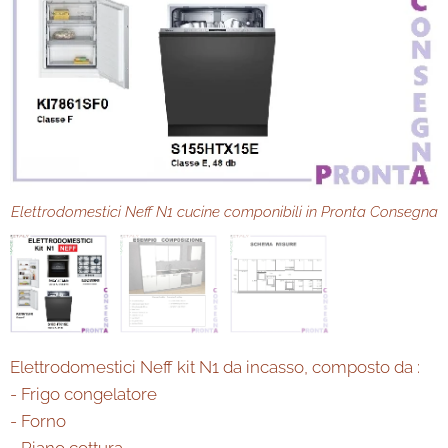
Elettrodomestici Neff N1 cucine componibili in Pronta Consegna
Esempio composizione cucina componibile in Pronta Consegna
Schema misure cucina componibile in Pronta Consegna
Elettrodomestici Neff kit N1 da incasso, composto da :
- Frigo congelatore
- Forno