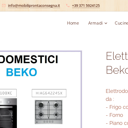
info@mobiliprontaconsegna.it
+39 371 5924125
Home
Armadi
Cucin
Elet
Bek
Elettrod
da :
- Frigo c
- Forno
- Piano c