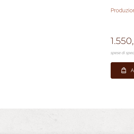
Produzione
1.550
spese di sped
A