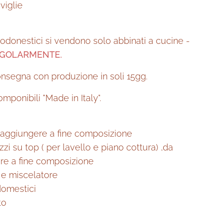
viglie
ttrodonestici si vendono solo abbinati a cucine -
NGOLARMENTE.
nsegna con produzione in soli 15gg.
mponibili "Made in Italy".
a aggiungere a fine composizione
ezzi su top ( per lavello e piano cottura) ,da
re a fine composizione
 e miscelatore
domestici
to