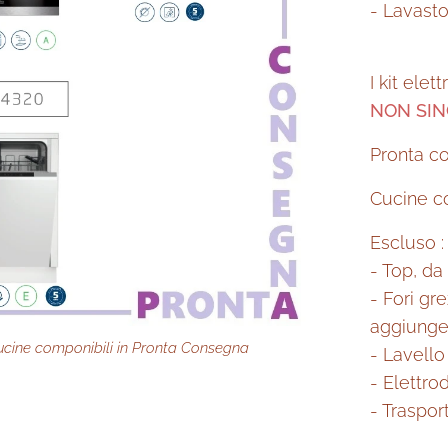
- Lavasto
I kit ele
NON SI
Pronta co
Cucine co
Escluso :
- Top, d
- Fori gr
aggiunge
ucine componibili in Pronta Consegna
componibile in Pronta Consegna
ponibile in Pronta Consegna
- Lavello
- Elettro
- Traspor