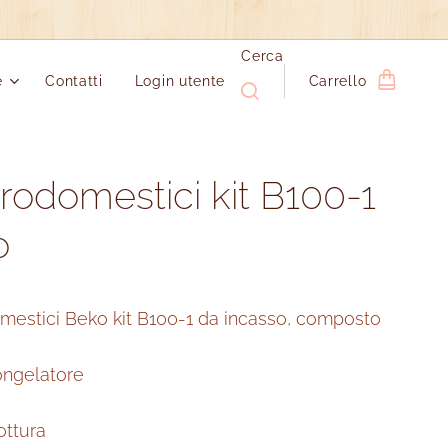
Cerca
e
Contatti
Login utente
Carrello
trodomestici kit B100-1
o
omestici Beko kit B100-1 da incasso, composto
ongelatore
ottura