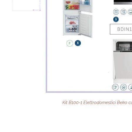
Kit B100-1 Elettrodomestici Beko c
Esempio composizione cucina 
Schema misure cucina com