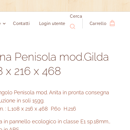
Cerca
e
Contatti
Login utente
Carrello
na Penisola mod.Gilda
8 x 216 x 468
ngolo Penisola mod. Anita in pronta consegna
zione in soli 15gg.
. : L.108 x 216 x 468 P.60 H.216
a in pannello ecologico in classe E1 sp.18mm.,
o in ABS.