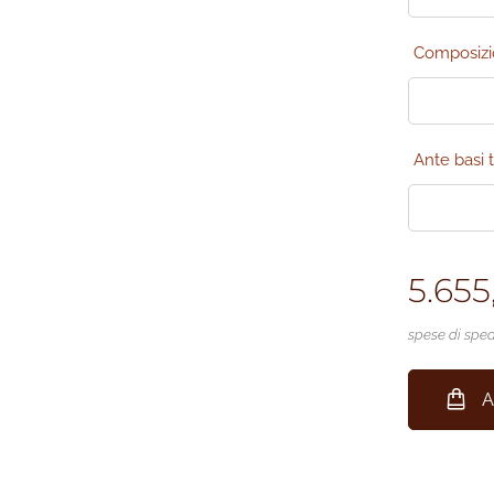
Composiz
Ante basi t
5.655
spese di sped
A