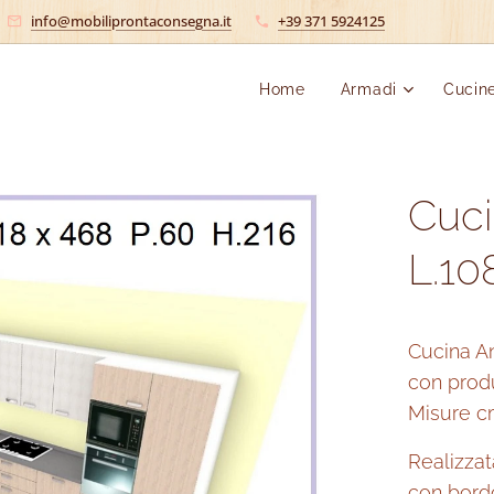
info@mobiliprontaconsegna.it
+39 371 5924125
Home
Armadi
Cucin
Cuci
L.10
Cucina A
con produ
Misure cm
Realizzat
con bord