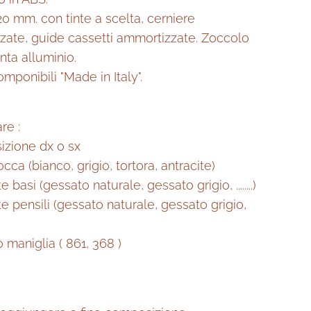
20 mm. con tinte a scelta, cerniere
zate, guide cassetti ammortizzate. Zoccolo
inta alluminio.
mponibili "Made in Italy".
re :
izione dx o sx
occa (bianco, grigio, tortora, antracite)
te basi (gessato naturale, gessato grigio, ........)
nte pensili (gessato naturale, gessato grigio,
 maniglia ( 861, 368 )