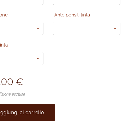
ione
Ante pensili tinta
inta
,00
€
izione escluse
ggiungi al carrello