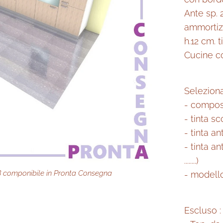
Ante sp. 
ammortiz
h.12 cm. t
Cucine co
Seleziona
- compos
- tinta sc
- tinta an
- tinta a
........)
 componibile in Pronta Consegna
ponibile in Pronta Consegna
ponibile in Pronta Consegna
nibile in Pronta Consegna
- modello
Escluso :