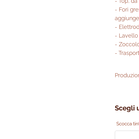
- Top, d
- Fori gr
aggiunge
- Elettro
- Lavello
- Zoccol
- Traspor
Produzione
Scegli 
Scocca tin