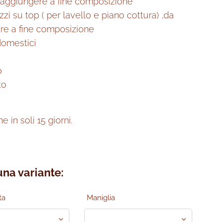
a aggiungere a fine composizione
ezzi su top ( per lavello e piano cottura) ,da
re a fine composizione
domestici
o
to
 in soli 15 giorni.
una variante:
ta
Maniglia