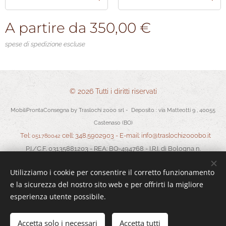
A partire da
350,00
€
spese di spedizione escluse
© 2026 Tutti i diritti riservati
MobiliProntaConsegna by Traslochi 2000 srl - Deposito : via Matteotti 9 , 40055
Castenaso (BO)
Tel:
cell: 348.5902903 - E-mail: info@traslochi2000bo.it
051.780042
P.I./C.F. 03135881203 - REA: BO-494768 - I.R.I. di Bologna n.
03135881203 in data 05/07/2011 - Cap.Soc. Euro 30.000,00 I.V.
Utilizziamo i cookie per consentire il corretto funzionamento
Termini e Condizioni
-
Privacy
Cookies
e la sicurezza del nostro sito web e per offrirti la migliore
esperienza utente possibile.
Aggiungi al carrello
Accetta solo i necessari
Accetta tutti