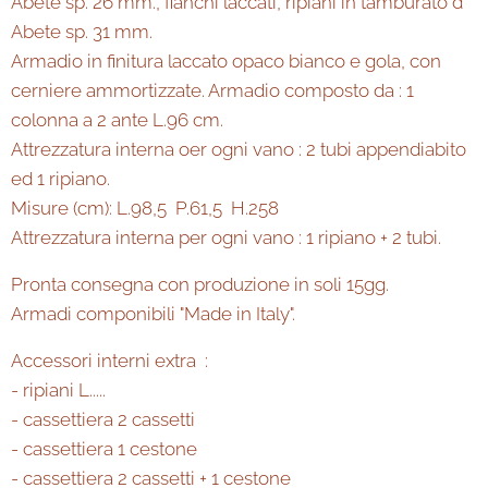
Abete sp. 26 mm., fianchi laccati, ripiani in tamburato d'
Abete sp. 31 mm.
Armadio in finitura laccato opaco bianco e gola, con
cerniere ammortizzate. Armadio composto da : 1
colonna a 2 ante L.96 cm.
Attrezzatura interna oer ogni vano : 2 tubi appendiabito
ed 1 ripiano.
Misure (cm): L.98,5 P.61,5 H.258
Attrezzatura interna per ogni vano : 1 ripiano + 2 tubi.
Pronta consegna con produzione in soli 15gg.
Armadi componibili "Made in Italy".
Accessori interni extra :
- ripiani L.....
- cassettiera 2 cassetti
- cassettiera 1 cestone
- cassettiera 2 cassetti + 1 cestone