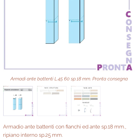
Tinte Ante Armadi 3 ante battenti sp.18 mm. Pronta consegna
Armadi ante battenti L.45 60 sp.18 mm. Pronta consegna
Tinte Struttura Armadi 3 ante battenti sp.18 mm. Pronta
consegna
Armadio ante battenti con fianchi ed ante sp.18 mm.,
ripiano interno sp.25 mm.