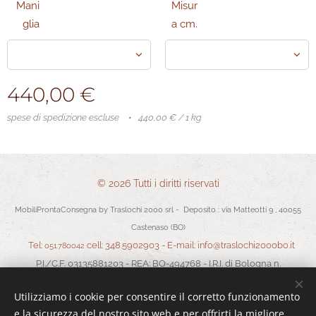
Mani
Misur
glia
a cm.
440,00
€
spese di spedizione escluse
440,00 € / 1 kg
© 2026 Tutti i diritti riservati
MobiliProntaConsegna by Traslochi 2000 srl - Deposito : via Matteotti 9 , 40055
Castenaso (BO)
Tel:
cell: 348.5902903 - E-mail: info@traslochi2000bo.it
051.780042
P.I./C.F. 03135881203 - REA: BO-494768 - I.R.I. di Bologna n.
03135881203 in data 05/07/2011 - Cap.Soc. Euro 30.000,00 I.V.
Utilizziamo i cookie per consentire il corretto funzionamento
Termini e Condizioni
-
Privacy
Cookies
e la sicurezza del nostro sito web e per offrirti la migliore