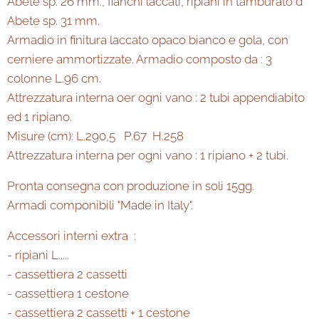
Abete sp. 26 mm., fianchi laccati, ripiani in tamburato d'
Abete sp. 31 mm.
Armadio in finitura laccato opaco bianco e gola, con
cerniere ammortizzate. Armadio composto da : 3
colonne L.96 cm.
Attrezzatura interna oer ogni vano : 2 tubi appendiabito
ed 1 ripiano.
Misure (cm): L.290,5 P.67 H.258
Attrezzatura interna per ogni vano : 1 ripiano + 2 tubi.
Pronta consegna con produzione in soli 15gg.
Armadi componibili "Made in Italy".
Accessori interni extra :
- ripiani L.....
- cassettiera 2 cassetti
- cassettiera 1 cestone
- cassettiera 2 cassetti + 1 cestone